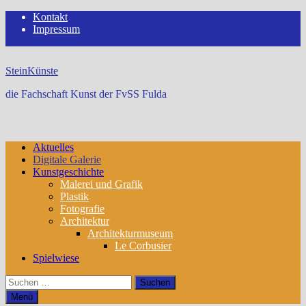
Zum
Kontakt
Inhalt
Impressum
springen
SteinKünste
die Fachschaft Kunst der FvSS Fulda
Aktuelles
Digitale Galerie
Kunstgeschichte
Malerei und Grafik
Plastik
Fotografie
Architektur
Architekturmuseum
Le Corbusier
Spielwiese
Suchen
nach:
Menü